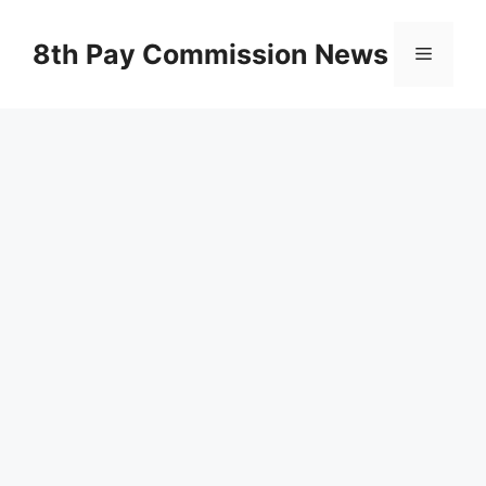
Skip
to
8th Pay Commission News
Menu
content