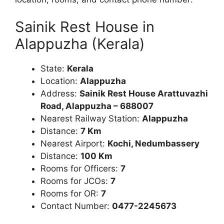
Sainik Rest House in
Alappuzha (Kerala)
State:
Kerala
Location:
Alappuzha
Address:
Sainik Rest House Arattuvazhi
Road, Alappuzha – 688007
Nearest Railway Station:
Alappuzha
Distance:
7 Km
Nearest Airport:
Kochi, Nedumbassery
Distance:
100 Km
Rooms for Officers:
7
Rooms for JCOs:
7
Rooms for OR:
7
Contact Number:
0477-2245673