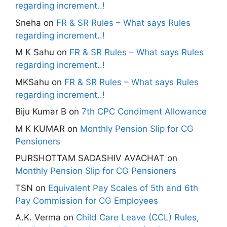
regarding increment..!
Sneha
on
FR & SR Rules – What says Rules
regarding increment..!
M K Sahu
on
FR & SR Rules – What says Rules
regarding increment..!
MKSahu
on
FR & SR Rules – What says Rules
regarding increment..!
Biju Kumar B
on
7th CPC Condiment Allowance
M K KUMAR
on
Monthly Pension Slip for CG
Pensioners
PURSHOTTAM SADASHIV AVACHAT
on
Monthly Pension Slip for CG Pensioners
TSN
on
Equivalent Pay Scales of 5th and 6th
Pay Commission for CG Employees
A.K. Verma
on
Child Care Leave (CCL) Rules,