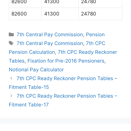
82600
41300
24780
82600
41300
24780
Categories
7th Central Pay Commission
,
Pension
Tags
7th Central Pay Commission
,
7th CPC
Pension Calculation
,
7th CPC Ready Reckoner
Tables
,
Fixation for Pre-2016 Pensioners
,
Notional Pay Calculator
7th CPC Ready Reckoner Pension Tables –
Fitment Table-15
7th CPC Ready Reckoner Pension Tables –
Fitment Table-17