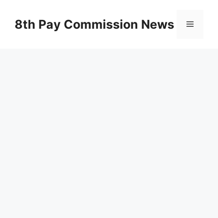
Skip
to
8th Pay Commission News
Menu
content