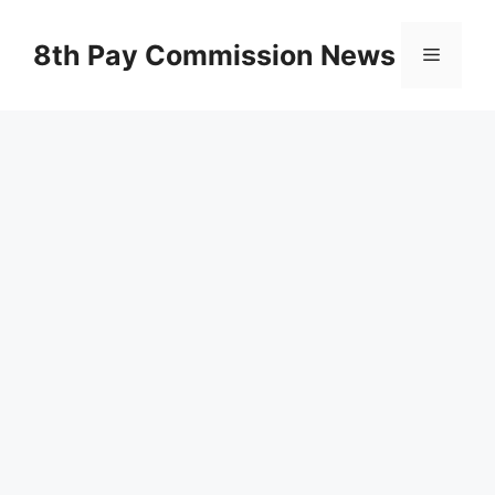
Skip
to
8th Pay Commission News
Menu
content