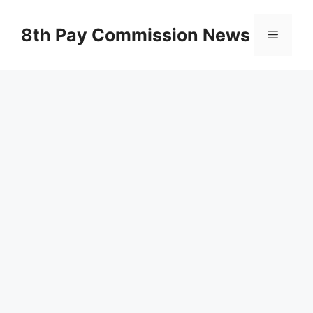
Skip
to
8th Pay Commission News
Menu
content