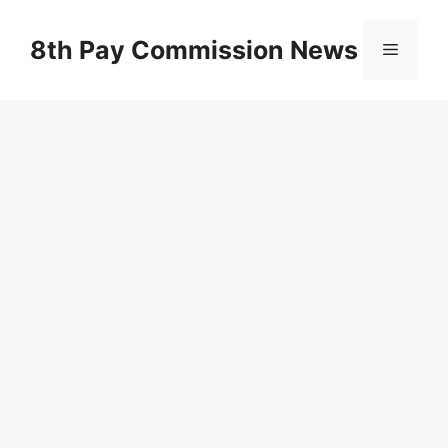
Skip
to
8th Pay Commission News
Menu
content