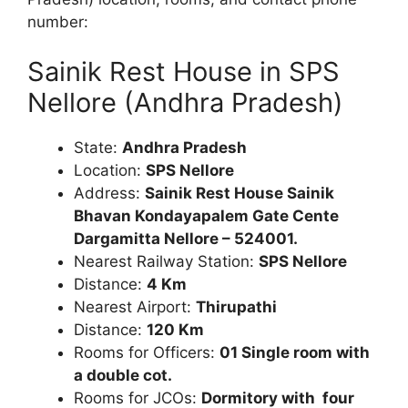
number:
Sainik Rest House in SPS
Nellore (Andhra Pradesh)
State:
Andhra Pradesh
Location:
SPS Nellore
Address:
Sainik Rest House
Sainik
Bhavan
Kondayapalem Gate
Cente
Dargamitta
Nellore – 524001.
Nearest Railway Station:
SPS Nellore
Distance:
4 Km
Nearest Airport:
Thirupathi
Distance:
120
Km
Rooms for Officers:
01 Single room with
a double cot.
Rooms for JCOs:
Dormitory with four