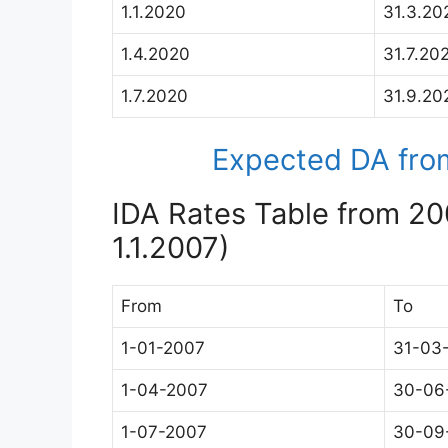
1.1.2020
31.3.20
1.4.2020
31.7.20
1.7.2020
31.9.20
Expected DA from
IDA Rates Table from 20
1.1.2007)
From
To
1-01-2007
31-03
1-04-2007
30-06
1-07-2007
30-09