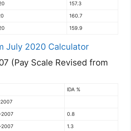
20
157.3
20
160.7
20
159.9
 July 2020 Calculator
07 (Pay Scale Revised from
IDA %
-2007
-2007
0.8
-2007
1.3