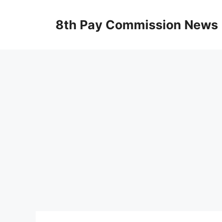
Skip
to
8th Pay Commission News
content