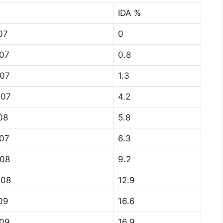
IDA %
07
0
007
0.8
007
1.3
007
4.2
08
5.8
007
6.3
008
9.2
008
12.9
09
16.6
009
16.9