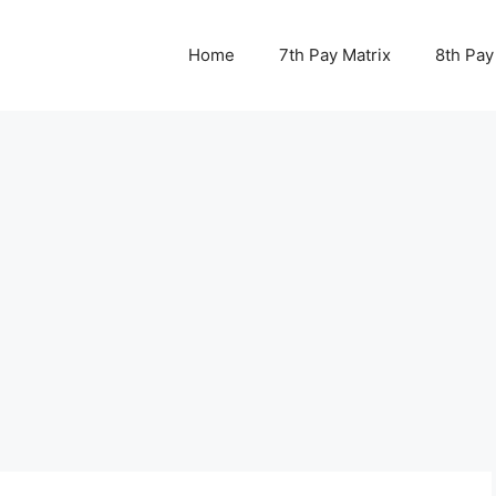
Home
7th Pay Matrix
8th Pay