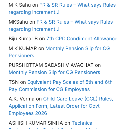
M K Sahu
on
FR & SR Rules – What says Rules
regarding increment..!
MKSahu
on
FR & SR Rules – What says Rules
regarding increment..!
Biju Kumar B
on
7th CPC Condiment Allowance
M K KUMAR
on
Monthly Pension Slip for CG
Pensioners
PURSHOTTAM SADASHIV AVACHAT
on
Monthly Pension Slip for CG Pensioners
TSN
on
Equivalent Pay Scales of 5th and 6th
Pay Commission for CG Employees
A.K. Verma
on
Child Care Leave (CCL) Rules,
Application Form, Latest Order for Govt
Employees 2026
ASHISH KUMAR SINHA
on
Technical