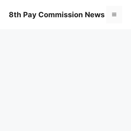
Skip
to
8th Pay Commission News
Menu
content