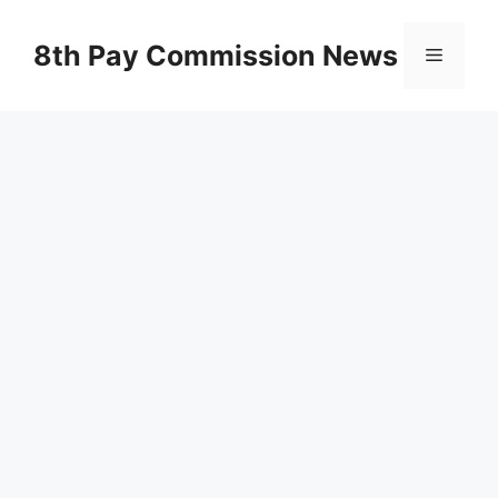
Skip
to
8th Pay Commission News
Menu
content