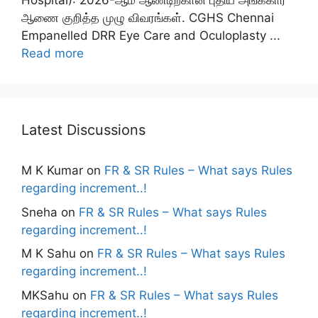
Hospital): 2026-ஆம் ஆண்டிற்கான புதிய அங்கீகார
ஆணை குறித்த முழு விவரங்கள். CGHS Chennai
Empanelled DRR Eye Care and Oculoplasty ...
Read more
Latest Discussions
M K Kumar
on
FR & SR Rules – What says Rules
regarding increment..!
Sneha
on
FR & SR Rules – What says Rules
regarding increment..!
M K Sahu
on
FR & SR Rules – What says Rules
regarding increment..!
MKSahu
on
FR & SR Rules – What says Rules
regarding increment..!